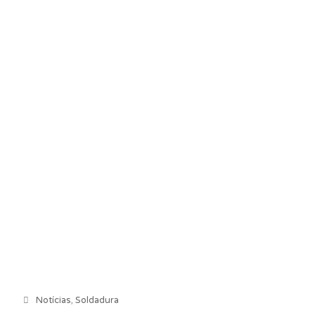
Categorias
Notícias
,
Soldadura