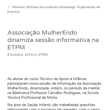
Categorias
Notícias
,
Noticias Secundárias Homepage
,
Organização de
Eventos
Associação MulherEndo
dinamiza sessão informativa na
ETPM
8 Outubro, 2019
por
ETPM
As alunas do curso Técnico de Apoio à Infância
participaram numa sessão de informação da Associação
MulherEndo, dinamizada, ontem, no período da manhã,
na Biblioteca Professor Carvalho Rodrigues, na Escola
Técnica Profissional da Moita.
Na área de Saúde Infantil, são trabalhadas questões
relacionadas com o processo de gravidez, com o parto