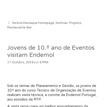
Categorias
Noticia Destaque Homepage
,
Notícias
,
Projetos
,
Restaurante-Bar
Jovens de 10.º ano de Eventos
visitam Endemol
17 Outubro, 2019
por
ETPM
Sob os temas de Planeamento e Gestão, os jovens de
10.º ano do curso Técnico de Organização de Eventos
realizam visita técnica, a convite da Endemol Portugal,
aos estúdios da RTP.
A visita serviu para um melhor enquadramento da