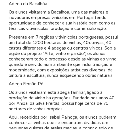
Adega da Bacalhôa
Os alunos visitaram a Bacalhoa, uma das maiores e
inovadoras empresas vinícolas em Portugal tendo
oportunidade de conhecer a sua história bem como as
técnicas vitivinícolas, produção e comercialização.
Presente em 7 regiões vitivinícolas portuguesas, possui
um total de 1200 hectares de vinhas, 40’quinyas, 40
castas diferentes e 4 adegas ou centros vínicos. Sob a
égide do projeto “Arte, vinho e paixão”, os alunos
conheceram todo o processo desde as vinhas ao vinho
quando é servido num ambiente que inclui tradição e
modernidade, com exposições artísticas diversas, da
pintura à escultura, nunca esquecendo obras naturais.
Adega Fernão Pó
Os alunos visitaram esta adega familiar, ligado à
produção de vinho há gerações. Fundado nos anos 40
por Aníbal da Silva Freitas, possui hoje cerca de 70
hectares de vinhas próprias.
Aqui, recebidos por Isabel Palhoça, os alunos puderam
conhecer as vinhas que se encontram divididas em
pequenas quintas de areias macias, a cobrir o solo de