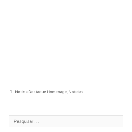
Categorias
Noticia Destaque Homepage
,
Notícias
Pesquisar por: