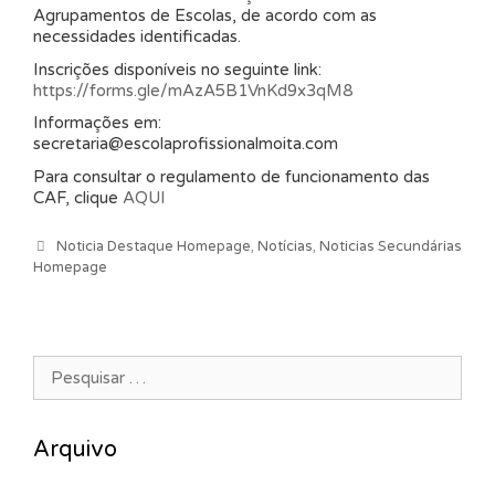
Agrupamentos de Escolas, de acordo com as
necessidades identificadas.
Inscrições disponíveis no seguinte link:
https://forms.gle/mAzA5B1VnKd9x3qM8
Informações em:
secretaria@escolaprofissionalmoita.com
Para consultar o regulamento de funcionamento das
CAF, clique
AQUI
Categorias
Noticia Destaque Homepage
,
Notícias
,
Noticias Secundárias
Homepage
Pesquisar por:
Arquivo