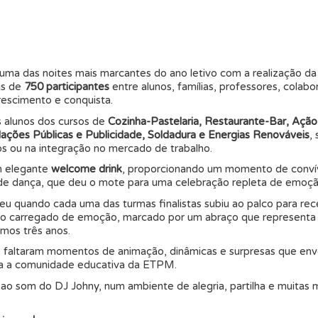
 uma das noites mais marcantes do ano letivo com a realização d
is de
750 participantes
entre alunos, famílias, professores, colabo
escimento e conquista.
os alunos dos cursos de
Cozinha-Pastelaria, Restaurante-Bar, Ação
ações Públicas e Publicidade, Soldadura e Energias Renováveis
,
os ou na integração no mercado de trabalho.
m elegante
welcome drink
, proporcionando um momento de convívi
 dança, que deu o mote para uma celebração repleta de emoção,
quando cada uma das turmas finalistas subiu ao palco para rece
to carregado de emoção, marcado por um abraço que representa 
imos três anos.
ão faltaram momentos de animação, dinâmicas e surpresas que envo
iza a comunidade educativa da ETPM.
 ao som do DJ Johny, num ambiente de alegria, partilha e muitas