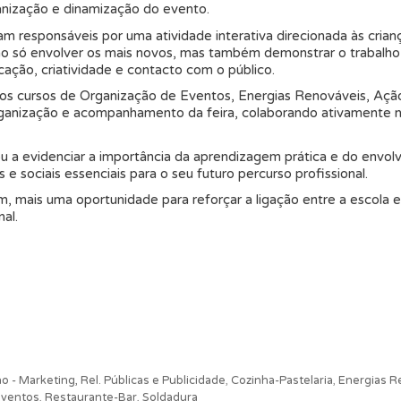
anização e dinamização do evento.
ram responsáveis por uma atividade interativa direcionada às cr
u não só envolver os mais novos, mas também demonstrar o trabalh
ação, criatividade e contacto com o público.
dos cursos de Organização de Eventos, Energias Renováveis, Ação
 organização e acompanhamento da feira, colaborando ativamente
ou a evidenciar a importância da aprendizagem prática e do envol
 sociais essenciais para o seu futuro percurso profissional.
m, mais uma oportunidade para reforçar a ligação entre a escola 
al.
 - Marketing, Rel. Públicas e Publicidade
,
Cozinha-Pastelaria
,
Energias R
Eventos
,
Restaurante-Bar
,
Soldadura