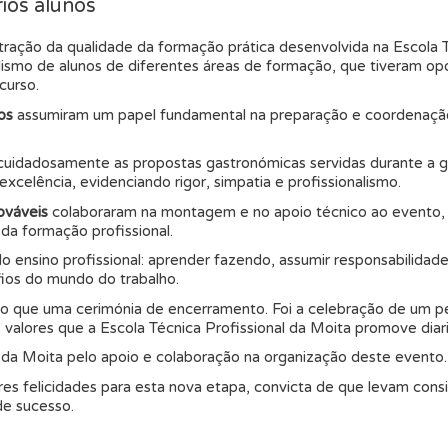
ios alunos
ração da qualidade da formação prática desenvolvida na Escola T
smo de alunos de diferentes áreas de formação, que tiveram opor
curso.
os
assumiram um papel fundamental na preparação e coordenação 
uidadosamente as propostas gastronómicas servidas durante a gal
celência, evidenciando rigor, simpatia e profissionalismo.
ováveis
colaboraram na montagem e no apoio técnico ao evento,
 da formação profissional.
 do ensino profissional: aprender fazendo, assumir responsabilida
ios do mundo do trabalho.
is do que uma cerimónia de encerramento. Foi a celebração de um p
 valores que a Escola Técnica Profissional da Moita promove diar
da Moita pelo apoio e colaboração na organização deste evento.
ores felicidades para esta nova etapa, convicta de que levam con
de sucesso.