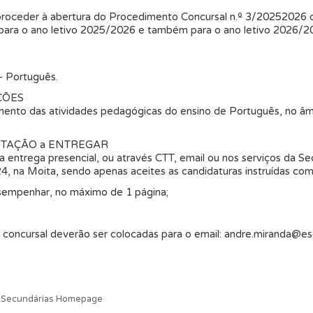
 proceder à abertura do Procedimento Concursal n.º 3/20252026 
para o ano letivo 2025/2026 e também para o ano letivo 2026/20
– Português.
ÇÕES
imento das atividades pedagógicas do ensino de Português, no â
NTAÇÃO a ENTREGAR
a entrega presencial, ou através CTT, email ou nos serviços da S
4, na Moita, sendo apenas aceites as candidaturas instruídas com
sempenhar, no máximo de 1 página;
 concursal deverão ser colocadas para o email: andre.miranda@es
s Secundárias Homepage