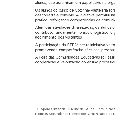
alunos, que assumiram um papel ativo na org
Os alunos do curso de Cozinha-Pastelaria fo
descoberta e convívio. A iniciativa permiti
prático, reforçando competências de comunic
Além das atividades dinamizadas, os alunos 
contributo fundamental no apoio logístico,
acolhimento dos visitantes.
A participação da ETPM nesta iniciativa volt
promovendo competências técnicas, pessoais e
A Feira das Comunidades Educativas foi, assi
cooperação e valorização do ensino profission
Categorias
Apoio à Infância
,
Auxiliar de Saúde
,
Comunicacao
Noticias Secundárias Homepage
,
Organização de 