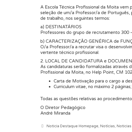
A Escola Técnica Profissional da Moita vem
seleção de um/a Professor/a de Português, 
de trabalho, nos seguintes termos:
a) DESTINATÁRIOS
Professores do grupo de recrutamento 300 
b) CARACTERIZAÇÃO GENÉRICA de FUN
O/a Professor/a a recrutar visa o desenvolv
vertente técnico profissional.
2. LOCAL DE CANDIDATURA e DOCUME
As candidaturas serão formalizadas através d
Profissional da Moita, no Help Point, CM 102
Carta de Motivação para o cargo a de
Curriculum vitae, no máximo 2 páginas;
Todas as questões relativas ao procedimento
O Diretor Pedagógico
André Miranda
Categorias
Noticia Destaque Homepage
,
Notícias
,
Noticia