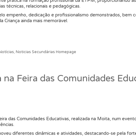
te prática na formação profissional da ETPM, proporcionando às 
s técnicas, relacionais e pedagógicas.
pelo empenho, dedicação e profissionalismo demonstrados, bem c
 da Criança ainda mais memorável.
Notícias
,
Noticias Secundárias Homepage
na Feira das Comunidades Educ
ira das Comunidades Educativas, realizada na Moita, num evento
ências.
omoveu diferentes dinâmicas e atividades, destacando-se pela for