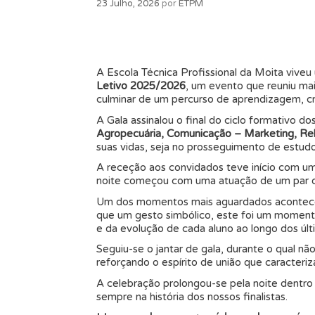
23 Julho, 2026
por
ETPM
A Escola Técnica Profissional da Moita viveu
Letivo 2025/2026
, um evento que reuniu ma
culminar de um percurso de aprendizagem, cr
A Gala assinalou o final do ciclo formativo d
Agropecuária, Comunicação – Marketing, Rel
suas vidas, seja no prosseguimento de estud
A receção aos convidados teve início com u
noite começou com uma atuação de um par de
Um dos momentos mais aguardados aconteceu 
que um gesto simbólico, este foi um momen
e da evolução de cada aluno ao longo dos últ
Seguiu-se o jantar de gala, durante o qual n
reforçando o espírito de união que caracter
A celebração prolongou-se pela noite dentro
sempre na história dos nossos finalistas.