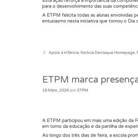
Esta ação reforça a importância da componen
para o desenvolvimento das suas competência
A ETPM felicita todas as alunas envolvidas 
entusiasmo nesta iniciativa que tornou o Dia
Categorias
Apoio à Infância
,
Noticia Destaque Homepage
,
ETPM marca presença 
18 Maio, 2026
por
ETPM
A ETPM participou em mais uma edição da Fe
em torno da educação e da partilha de experi
Ao longo dos três dias de feira, a escola pr