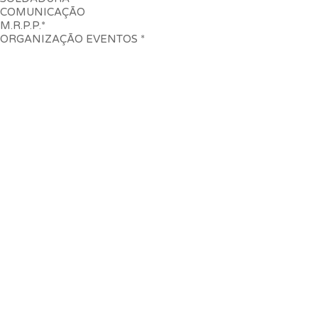
COMUNICAÇÃO
M.R.P.P.*
ORGANIZAÇÃO EVENTOS *
PRÉ-INSCRIÇÕES
ESCOLA
Apresentação
Projeto Educativo
Instalações
Equipa
Info Instituc
OFERTA FORMATIVA
Cursos Profissionais
AEC
EMPRESAS PEDAGÓGICAS
O Que São?
Quinta Castanheiro
UP Saúde
Loja da Comunicação
Colégio Corte Real
A Oficina
EPIM