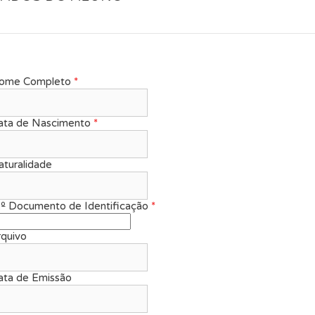
ome Completo
*
ata de Nascimento
*
turalidade
.º Documento de Identificação
*
rquivo
ata de Emissão