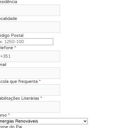
sidência
calidade
digo Postal
elefone
*
ail
scola que frequenta
*
bilitações Literárias
*
urso
*
ome do Pai