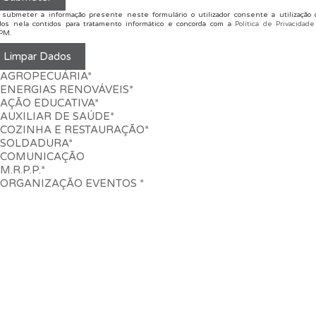
 submeter a informação presente neste formulário o utilizador consente a utilização 
dos nela contidos para tratamento informático e concorda com a
Política de Privacidade
PM.
AGROPECUÁRIA*
ENERGIAS RENOVÁVEIS*
AÇÃO EDUCATIVA*
AUXILIAR DE SAÚDE*
COZINHA E RESTAURAÇÃO*
SOLDADURA*
COMUNICAÇÃO
M.R.P.P.*
ORGANIZAÇÃO EVENTOS *
PRÉ-INSCRIÇÕES
ESCOLA
Apresentação
Projeto Educativo
Instalações
Equipa
Info
Institucional
Contratação Pública
Publicações
Qualidade
OFERTA FORMATIVA
Cursos Profissionais