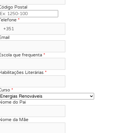
Código Postal
Telefone
*
Email
Escola que frequenta
*
Habilitações Literárias
*
Curso
*
Nome do Pai
Nome da Mãe