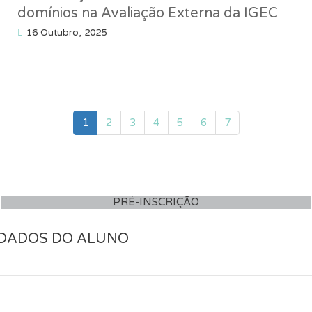
domínios na Avaliação Externa da IGEC
16 Outubro, 2025
1
2
3
4
5
6
7
PRÉ-INSCRIÇÃO
DADOS DO ALUNO