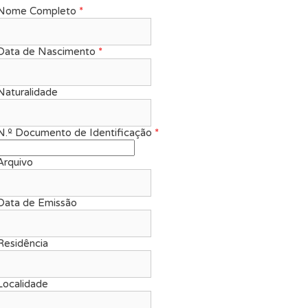
Nome Completo
*
Data de Nascimento
*
Naturalidade
N.º Documento de Identificação
*
Arquivo
Data de Emissão
Residência
Localidade