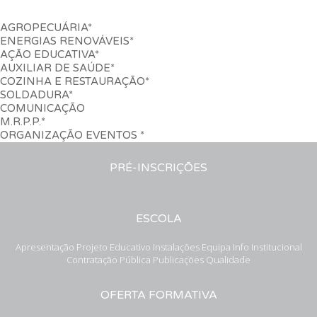
AGROPECUÁRIA*
ENERGIAS RENOVÁVEIS*
AÇÃO EDUCATIVA*
AUXILIAR DE SAÚDE*
COZINHA E RESTAURAÇÃO*
SOLDADURA*
COMUNICAÇÃO
M.R.P.P.*
ORGANIZAÇÃO EVENTOS *
PRÉ-INSCRIÇÕES
ESCOLA
Apresentação
Projeto Educativo
Instalações
Equipa
Info Institucional
Contratação Pública
Publicações
Qualidade
OFERTA FORMATIVA