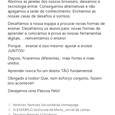
Abrimos as janelas dos nossos browsers, deixamos a
tecnologia entrar. Conseguimos alternativas e não
apagamos a sede de conhecimento. Enchemos as
nossas casas de desafios e sorrisos.
Desafiámos a nossa equipa a procurar novas formas de
ensinar. Desafiámos os alunos para novas formas de
aprender e colocámos à prova as nossas ferramentas
digitais…..reinventámos o ensino!
Porque… ensinar é isso mesmo: ajustar e evoluir…
JUNTOS!
Depois, ficaremos diferentes, mais fortes e mais
unidos
Aprender nunca foi um direito TÃO fundamental.
Obrigado a todos! Que, num esforço conjunto, fazem
isto acontecer!
Desejamos uma Páscoa Feliz!
Categorias
Notícias
,
Noticias Secundárias Homepage
Navegação de artigos
O EXEMPLO da Escola da Moita_Jornal de Letras
Terceiro Período à Distância