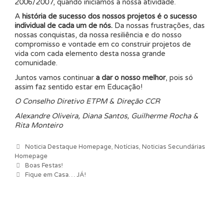
2006/2007, quando iniciamos a nossa atividade.
A
história de sucesso dos nossos projetos é o sucesso
individual de cada um de nós.
Da nossas frustrações, das
nossas conquistas, da nossa resiliência e do nosso
compromisso e vontade em co construir projetos de
vida com cada elemento desta nossa grande
comunidade.
Juntos vamos continuar
a dar o nosso melhor
, pois só
assim faz sentido estar em Educação!
O Conselho Diretivo ETPM & Direção CCR
Alexandre Oliveira, Diana Santos, Guilherme Rocha &
Rita Monteiro
Categorias
Noticia Destaque Homepage
,
Notícias
,
Noticias Secundárias
Homepage
Navegação de artigos
Boas Festas!
Fique em Casa… JÁ!