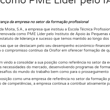
o como PME Líder pelo 
ança da empresa no setor da formação profissional
da Moita, S.A., a empresa que instituiu a Escola Técnica Profissi
te renovada como PME Líder pelo Instituto de Apoio às Pequenas
estatuto de liderança e sucesso que temos mantido ao longo dos 
esas que se destacam pelo seu desempenho económico-financeiro
 o compromisso contínuo da Orsifor em oferecer formação de qua
m vindo a consolidar a sua posição como referência no setor da 
s necessidades do mercado, desenvolvendo programas de formaç
 desafios do mundo do trabalho bem como para o prosseguimento 
 posição como uma empresa de referência no setor da formação pr
 de competências, a empresa continua a contribuir ativamente 