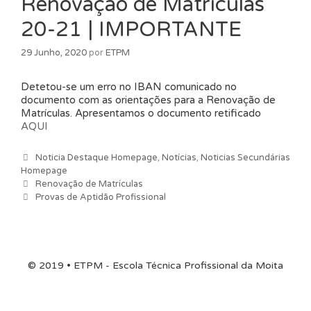
Renovação de Matrículas
20-21 | IMPORTANTE
29 Junho, 2020
por
ETPM
Detetou-se um erro no IBAN comunicado no
documento com as orientações para a Renovação de
Matrículas. Apresentamos o documento retificado
AQUI
Categorias
Noticia Destaque Homepage
,
Notícias
,
Noticias Secundárias
Homepage
Navegação de artigos
Renovação de Matrículas
Provas de Aptidão Profissional
© 2019 • ETPM - Escola Técnica Profissional da Moita