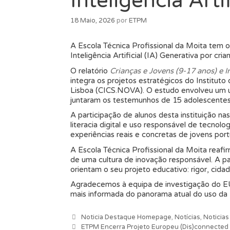
Inteligência Arti
18 Maio, 2026
por
ETPM
A Escola Técnica Profissional da Moita tem o
Inteligência Artificial (IA) Generativa por cri
O relatório
Crianças e Jovens (9-17 anos) e I
integra os projetos estratégicos do Institut
Lisboa (CICS.NOVA). O estudo envolveu um univ
juntaram os testemunhos de 15 adolescentes u
A participação de alunos desta instituição na
literacia digital e uso responsável de tecno
experiências reais e concretas de jovens port
A Escola Técnica Profissional da Moita reaf
de uma cultura de inovação responsável. A pa
orientam o seu projeto educativo: rigor, cidad
Agradecemos à equipa de investigação do EU 
mais informada do panorama atual do uso da In
Categorias
Noticia Destaque Homepage
,
Notícias
,
Noticia
Navegação de artigos
ETPM Encerra Projeto Europeu (Dis)connected Re