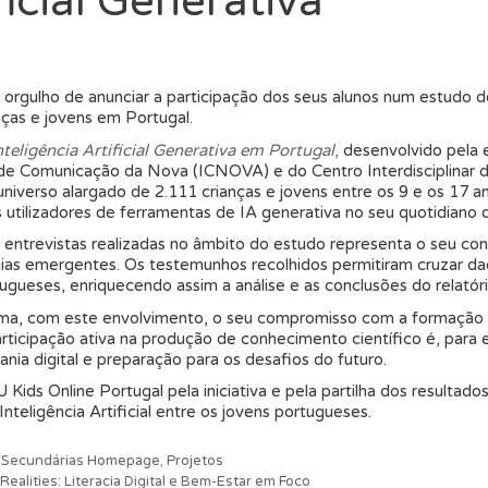
ficial Generativa
 orgulho de anunciar a participação dos seus alunos num estudo d
anças e jovens em Portugal.
nteligência Artificial Generativa em Portugal
,
desenvolvido pela e
o de Comunicação da Nova (ICNOVA) e do Centro Interdisciplinar 
erso alargado de 2.111 crianças e jovens entre os 9 e os 17 anos,
tilizadores de ferramentas de IA generativa no seu quotidiano di
s entrevistas realizadas no âmbito do estudo representa o seu cont
logias emergentes. Os testemunhos recolhidos permitiram cruzar d
ugueses, enriquecendo assim a análise e as conclusões do relatóri
irma, com este envolvimento, o seu compromisso com a formação 
rticipação ativa na produção de conhecimento científico é, para e
ania digital e preparação para os desafios do futuro.
Kids Online Portugal pela iniciativa e pela partilha dos resulta
teligência Artificial entre os jovens portugueses.
s Secundárias Homepage
,
Projetos
alities: Literacia Digital e Bem-Estar em Foco