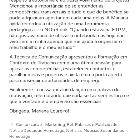
respeito à autonomia e ao desenvolvimento de projetos.
Mencionou a importância de se entender as
competências transversais e tudo o que de benéfico se
pode adquirir ao apostar em cada uma delas. A Mariana
ainda recordou a utilização de uma ferramenta
pedagógica – o NOtebook. “Quando estava na ETPM,
não gostava nada de utilizar o notebook mas hoje não
vivo sem a minha agenda que me ajuda a organizar o
meu trabalho e o meu estudo.”
A Técnica de Comunicação apresentou a Formação em
Contexto de Trabalho como uma ótima ocasião para
aplicar as competências, estabelecer contactos e
partilhar ideias e projetos e ainda é uma porta aberta
para conseguir oportunidades de emprego.
Finalmente, a nossa ex-aluna lançou uma palavra de
motivação, relembrando que nada se faz sem esforço e
que a vontade e o empenho são essenciais.
Obrigada, Mariana Loureiro!
Categorias
Comunicacao - Marketing, Rel. Públicas e Publicidade
,
Noticia Destaque Homepage
,
Notícias
,
Noticias Secundárias
Homepage