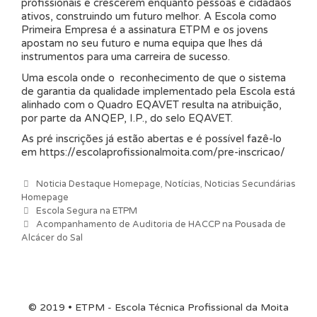
profissionais e crescerem enquanto pessoas e cidadãos
ativos, construindo um futuro melhor. A Escola como
Primeira Empresa é a assinatura ETPM e os jovens
apostam no seu futuro e numa equipa que lhes dá
instrumentos para uma carreira de sucesso.
Uma escola onde o reconhecimento de que o sistema
de garantia da qualidade implementado pela Escola está
alinhado com o Quadro EQAVET resulta na atribuição,
por parte da ANQEP, I.P., do selo EQAVET.
As pré inscrições já estão abertas e é possível fazê-lo
em https://escolaprofissionalmoita.com/pre-inscricao/
Categorias
Noticia Destaque Homepage
,
Notícias
,
Noticias Secundárias
Homepage
Navegação de artigos
Escola Segura na ETPM
Acompanhamento de Auditoria de HACCP na Pousada de
Alcácer do Sal
© 2019 • ETPM - Escola Técnica Profissional da Moita