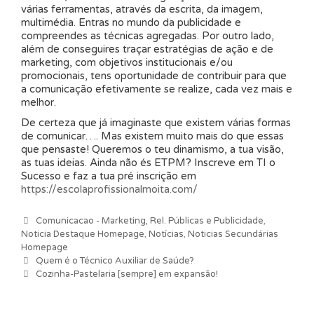
várias ferramentas, através da escrita, da imagem,
multimédia. Entras no mundo da publicidade e
compreendes as técnicas agregadas. Por outro lado,
além de conseguires traçar estratégias de ação e de
marketing, com objetivos institucionais e/ou
promocionais, tens oportunidade de contribuir para que
a comunicação efetivamente se realize, cada vez mais e
melhor.
De certeza que já imaginaste que existem várias formas
de comunicar…. Mas existem muito mais do que essas
que pensaste! Queremos o teu dinamismo, a tua visão,
as tuas ideias. Ainda não és ETPM? Inscreve em TI o
Sucesso e faz a tua pré inscrição em
https://escolaprofissionalmoita.com/
Categorias
Comunicacao - Marketing, Rel. Públicas e Publicidade
,
Noticia Destaque Homepage
,
Notícias
,
Noticias Secundárias
Homepage
Navegação de artigos
Quem é o Técnico Auxiliar de Saúde?
Cozinha-Pastelaria [sempre] em expansão!