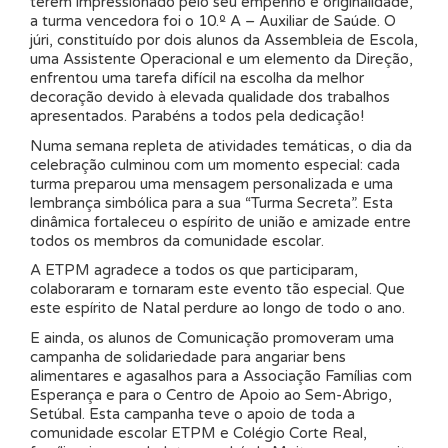
terem impressionado pelo seu empenho e originalidade,
a turma vencedora foi o 10.º A – Auxiliar de Saúde. O
júri, constituído por dois alunos da Assembleia de Escola,
uma Assistente Operacional e um elemento da Direção,
enfrentou uma tarefa difícil na escolha da melhor
decoração devido à elevada qualidade dos trabalhos
apresentados. Parabéns a todos pela dedicação!
Numa semana repleta de atividades temáticas, o dia da
celebração culminou com um momento especial: cada
turma preparou uma mensagem personalizada e uma
lembrança simbólica para a sua “Turma Secreta”. Esta
dinâmica fortaleceu o espírito de união e amizade entre
todos os membros da comunidade escolar.
A ETPM agradece a todos os que participaram,
colaboraram e tornaram este evento tão especial. Que
este espírito de Natal perdure ao longo de todo o ano.
E ainda, os alunos de Comunicação promoveram uma
campanha de solidariedade para angariar bens
alimentares e agasalhos para a Associação Famílias com
Esperança e para o Centro de Apoio ao Sem-Abrigo,
Setúbal. Esta campanha teve o apoio de toda a
comunidade escolar ETPM e Colégio Corte Real,