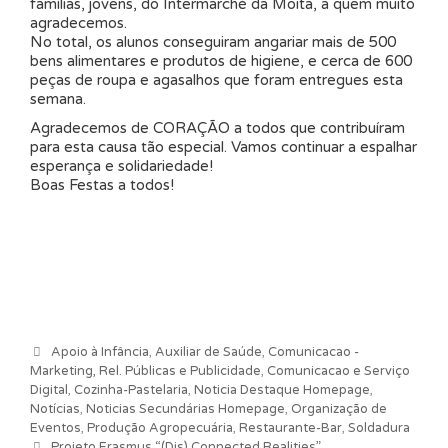
famílias, jovens, do Intermarché da Moita, a quem muito
agradecemos.
No total, os alunos conseguiram angariar mais de 500
bens alimentares e produtos de higiene, e cerca de 600
peças de roupa e agasalhos que foram entregues esta
semana.
Agradecemos de CORAÇÃO a todos que contribuíram
para esta causa tão especial. Vamos continuar a espalhar
esperança e solidariedade!
Boas Festas a todos!
Categorias
Apoio à Infância
,
Auxiliar de Saúde
,
Comunicacao -
Marketing, Rel. Públicas e Publicidade
,
Comunicacao e Serviço
Digital
,
Cozinha-Pastelaria
,
Noticia Destaque Homepage
,
Notícias
,
Noticias Secundárias Homepage
,
Organização de
Eventos
,
Produção Agropecuária
,
Restaurante-Bar
,
Soldadura
Navegação de artigos
Projeto Erasmus “(Dis) Connected Realities”