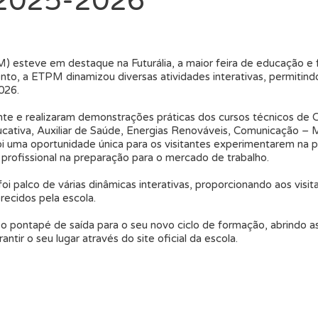
 2025-2026
M) esteve em destaque na Futurália, a maior feira de educação e 
o, a ETPM dinamizou diversas atividades interativas, permitindo
026.
nte e realizaram demonstrações práticas dos cursos técnicos de C
ativa, Auxiliar de Saúde, Energias Renováveis, Comunicação – M
i uma oportunidade única para os visitantes experimentarem na p
rofissional na preparação para o mercado de trabalho.
 palco de várias dinâmicas interativas, proporcionando aos visi
recidos pela escola.
o pontapé de saída para o seu novo ciclo de formação, abrindo as
tir o seu lugar através do site oficial da escola.