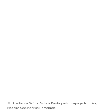
Categorias
Auxiliar de Saúde
,
Noticia Destaque Homepage
,
Notícias
,
Noticias Secundárias Homepage