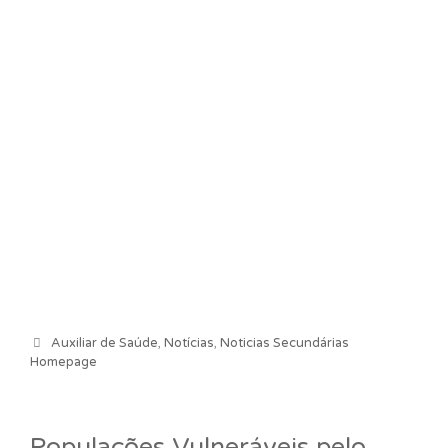
Categorias
Auxiliar de Saúde
,
Notícias
,
Noticias Secundárias
Homepage
Populações Vulneráveis pelo