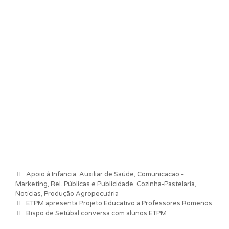
Categorias
Apoio à Infância
,
Auxiliar de Saúde
,
Comunicacao -
Marketing, Rel. Públicas e Publicidade
,
Cozinha-Pastelaria
,
Notícias
,
Produção Agropecuária
Navegação de artigos
ETPM apresenta Projeto Educativo a Professores Romenos
Bispo de Setúbal conversa com alunos ETPM