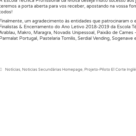
A Escola Técnica Profissional da Moita deseja muito sucesso aos
teremos a porta aberta para vos receber, apostando na vossa form
todos!
Finalmente, um agradecimento às entidades que patrocinaram o e
Finalistas & Encerramento do Ano Letivo 2018-2019 da Escola Téc
Arablau, Makro, Maragra, Novadis Unipessoal, Paixão de Carnes – 
Parmalat Portugal, Pastelaria Tomilis, Serdial Vending, Sogenave
Categorias
Notícias
,
Noticias Secundárias Homepage
,
Projeto-Piloto El Corte Ingl