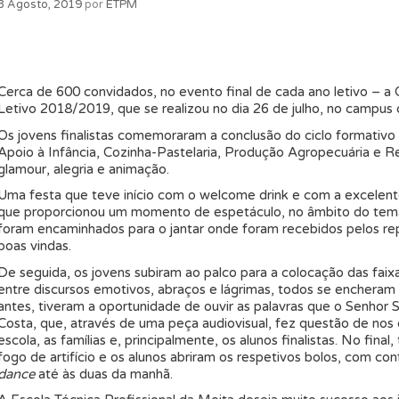
3 Agosto, 2019
por
ETPM
Cerca de 600 convidados, no evento final de cada ano letivo – a 
Letivo 2018/2019, que se realizou no dia 26 de julho, no campus 
Os jovens finalistas comemoraram a conclusão do ciclo formativo 
Apoio à Infância, Cozinha-Pastelaria, Produção Agropecuária e 
glamour, alegria e animação.
Uma festa que teve início com o welcome drink e com a excelent
que proporcionou um momento de espetáculo, no âmbito do tema
foram encaminhados para o jantar onde foram recebidos pelos rep
boas vindas.
De seguida, os jovens subiram ao palco para a colocação das faixa
entre discursos emotivos, abraços e lágrimas, todos se encheram
antes, tiveram a oportunidade de ouvir as palavras que o Senhor 
Costa, que, através de uma peça audiovisual, fez questão de nos d
escola, as famílias e, principalmente, os alunos finalistas. No final
fogo de artifício e os alunos abriram os respetivos bolos, com co
dance
até às duas da manhã.