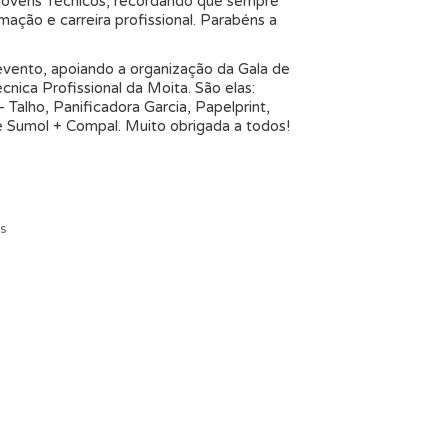
 jovens Técnicos, recordando que sempre
ação e carreira profissional. Parabéns a
vento, apoiando a organização da Gala de
nica Profissional da Moita. São elas:
Talho, Panificadora Garcia, Papelprint,
 e Sumol + Compal. Muito obrigada a todos!
és