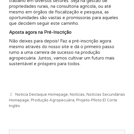
trabalho em diversos setores. Seja na gestão de
propriedades rurais, na consultoria agrícola, ou até
mesmo em órgãos de fiscalização e pesquisa, as
oportunidades são vastas e promissoras para aqueles
que decidem seguir este caminho.
Aposta agora na Pré-Inscrição
Não deixes para depois! Faz a pré-inscrição agora
mesmo através do nosso site e dá o primeiro passo
rumo a uma carreira de sucesso na produção
agropecuária. Juntos, vamos cultivar um futuro mais
sustentável e próspero para todos.
Categorias
Noticia Destaque Homepage
,
Notícias
,
Noticias Secundárias
Homepage
,
Produção Agropecuária
,
Projeto-Piloto El Corte
Inglés
Pesquisar por: