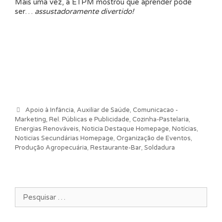
Mais uma vez, a ETPM mostrou que aprender pode
ser…
assustadoramente divertido!
Categorias
Apoio à Infância
,
Auxiliar de Saúde
,
Comunicacao -
Marketing, Rel. Públicas e Publicidade
,
Cozinha-Pastelaria
,
Energias Renováveis
,
Noticia Destaque Homepage
,
Notícias
,
Noticias Secundárias Homepage
,
Organização de Eventos
,
Produção Agropecuária
,
Restaurante-Bar
,
Soldadura
Pesquisar por: