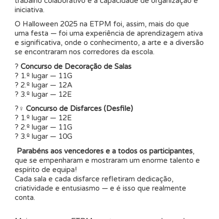
trabalho colaborativo e a capacidade de organização e
iniciativa.
O Halloween 2025 na ETPM foi, assim, mais do que
uma festa — foi uma experiência de aprendizagem ativa
e significativa, onde o conhecimento, a arte e a diversão
se encontraram nos corredores da escola.
?️
Concurso de Decoração de Salas
? 1.º lugar — 11G
? 2.º lugar — 12A
? 3.º lugar — 12E
?‍♀️
Concurso de Disfarces (Desfile)
? 1.º lugar — 12E
? 2.º lugar — 11G
? 3.º lugar — 10G
Parabéns aos vencedores e a todos os participantes
,
que se empenharam e mostraram um enorme talento e
espírito de equipa!
Cada sala e cada disfarce refletiram dedicação,
criatividade e entusiasmo — e é isso que realmente
conta.