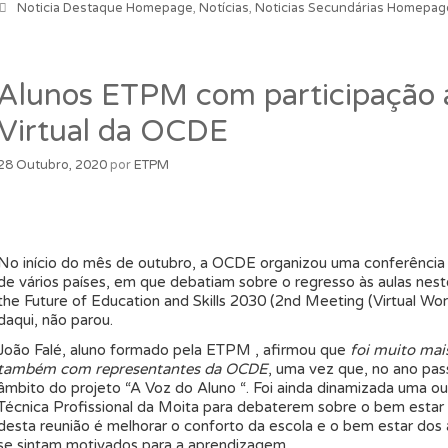
Categorias
Noticia Destaque Homepage
,
Notícias
,
Noticias Secundárias Homepag
Alunos ETPM com participação 
Virtual da OCDE
28 Outubro, 2020
por
ETPM
No início do mês de outubro, a OCDE organizou uma conferência à
de vários países, em que debatiam sobre o regresso às aulas ne
the Future of Education and Skills 2030 (2nd Meeting (Virtual Wor
daqui, não parou.
João Falé, aluno formado pela ETPM , afirmou que
foi muito mai
também com representantes da OCDE
, uma vez que, no ano pas
âmbito do projeto “A Voz do Aluno “. Foi ainda dinamizada uma ou
Técnica Profissional da Moita para debaterem sobre o bem estar d
desta reunião é melhorar o conforto da escola e o bem estar dos 
se sintam motivados para a aprendizagem.