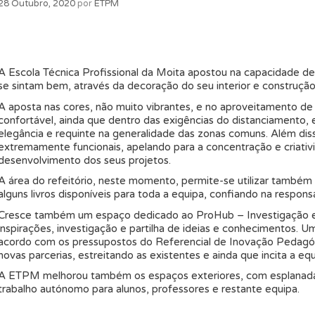
28 Outubro, 2020
por
ETPM
A Escola Técnica Profissional da Moita apostou na capacidade de
se sintam bem, através da decoração do seu interior e construçã
A aposta nas cores, não muito vibrantes, e no aproveitamento de
confortável, ainda que dentro das exigências do distanciamento, 
elegância e requinte na generalidade das zonas comuns. Além dis
extremamente funcionais, apelando para a concentração e criativ
desenvolvimento dos seus projetos.
A área do refeitório, neste momento, permite-se utilizar també
alguns livros disponíveis para toda a equipa, confiando na respon
Cresce também um espaço dedicado ao ProHub – Investigação e I
inspirações, investigação e partilha de ideias e conhecimentos.
acordo com os pressupostos do Referencial de Inovação Pedagógi
novas parcerias, estreitando as existentes e ainda que incita a eq
A ETPM melhorou também os espaços exteriores, com esplanadas
trabalho autónomo para alunos, professores e restante equipa.