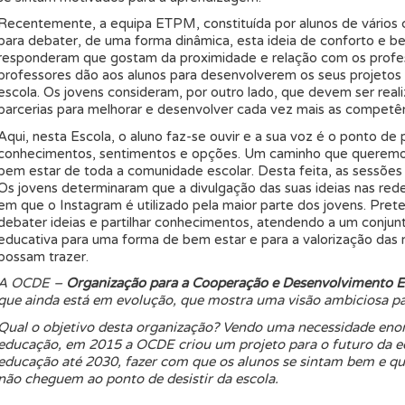
Recentemente, a equipa ETPM, constituída por alunos de vários 
para debater, de uma forma dinâmica, esta ideia de conforto e be
responderam que gostam da proximidade e relação com os profes
professores dão aos alunos para desenvolverem os seus projetos n
escola. Os jovens consideram, por outro lado, que devem ser real
parcerias para melhorar e desenvolver cada vez mais as competên
Aqui, nesta Escola, o aluno faz-se ouvir e a sua voz é o ponto de p
conhecimentos, sentimentos e opções. Um caminho que queremos 
bem estar de toda a comunidade escolar. Desta feita, as sessões d
Os jovens determinaram que a divulgação das suas ideias nas rede
em que o Instagram é utilizado pela maior parte dos jovens. Prete
debater ideias e partilhar conhecimentos, atendendo a um conj
educativa para uma forma de bem estar e para a valorização das 
possam trazer.
A OCDE –
Organização para a Cooperação e Desenvolvimento 
que ainda está em evolução, que mostra uma visão ambiciosa pa
Qual o objetivo desta organização? Vendo uma necessidade enor
educação, em 2015 a OCDE criou um projeto para o futuro da e
educação até 2030, fazer com que os alunos se sintam bem e q
não cheguem ao ponto de desistir da escola.