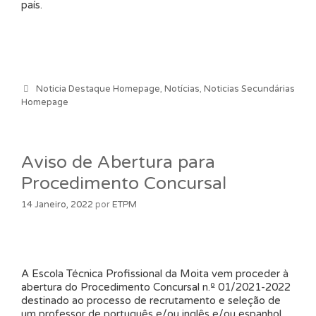
país.
Categorias
Noticia Destaque Homepage
,
Notícias
,
Noticias Secundárias
Homepage
Aviso de Abertura para
Procedimento Concursal
14 Janeiro, 2022
por
ETPM
A Escola Técnica Profissional da Moita vem proceder à
abertura do Procedimento Concursal n.º 01/2021-2022
destinado ao processo de recrutamento e seleção de
um professor de português e/ou inglês e/ou espanhol