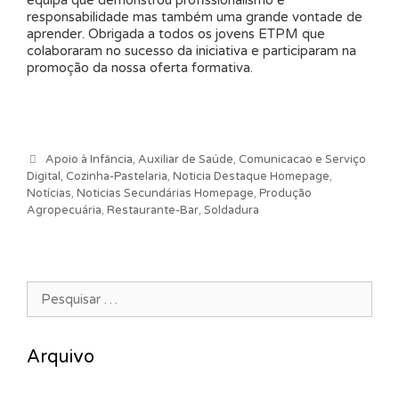
equipa que demonstrou profissionalismo e
responsabilidade mas também uma grande vontade de
aprender. Obrigada a todos os jovens ETPM que
colaboraram no sucesso da iniciativa e participaram na
promoção da nossa oferta formativa.
Categorias
Apoio à Infância
,
Auxiliar de Saúde
,
Comunicacao e Serviço
Digital
,
Cozinha-Pastelaria
,
Noticia Destaque Homepage
,
Notícias
,
Noticias Secundárias Homepage
,
Produção
Agropecuária
,
Restaurante-Bar
,
Soldadura
Pesquisar por:
Arquivo