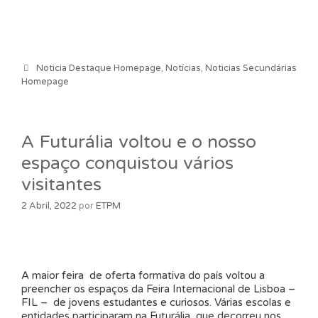
Categorias
Noticia Destaque Homepage
,
Notícias
,
Noticias Secundárias
Homepage
A Futurália voltou e o nosso
espaço conquistou vários
visitantes
2 Abril, 2022
por
ETPM
A maior feira de oferta formativa do país voltou a
preencher os espaços da Feira Internacional de Lisboa –
FIL – de jovens estudantes e curiosos. Várias escolas e
entidades participaram na Futurália, que decorreu nos