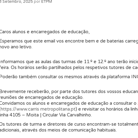
3 Setembro, 2025
por
ETPM
Caros alunos e encarregados de educação,
Esperamos que este email vos encontre bem e de baterias carreg
novo ano letivo.
Informamos que as aulas das turmas de 11.º e 12.º ano terão iní
feira. Os horários serão partilhados pelos respetivos tutores de c
Poderão também consultar os mesmos através da plataforma INO
Brevemente receberão, por parte dos tutores dos vossos educan
reuniões de encarregados de educação.
Convidamos os alunos e encarregados de educação a consultar o s
(
https://www.carris metropolitana.pt
) e revisitar os horários da li
linha 4105 – Moita | Circular Via Carvalhinho.
Os tutores de turma e diretores de curso encontram-se totalment
adicionais, através dos meios de comunicação habituais.