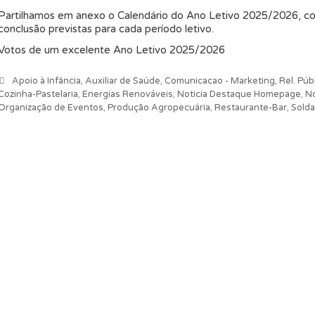
Partilhamos em anexo o Calendário do Ano Letivo 2025/2026, com
conclusão previstas para cada período letivo.
Votos de um excelente Ano Letivo 2025/2026
Categorias
Apoio à Infância
,
Auxiliar de Saúde
,
Comunicacao - Marketing, Rel. Públ
Cozinha-Pastelaria
,
Energias Renováveis
,
Noticia Destaque Homepage
,
No
Organização de Eventos
,
Produção Agropecuária
,
Restaurante-Bar
,
Solda