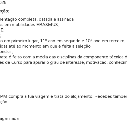
2025
eção:
entação completa, datada e assinada;
atos em mobilidades ERASMUS;
SE;
;
o em primeiro lugar, 11º ano em segundo e 10º ano em terceiro;
btidas até ao momento em que é feita a seleção;
ncluir;
te é feito com a média das disciplinas da componente técnica d
res de Curso para apurar o grau de interesse, motivação, conheci
M compra a tua viagem e trata do alojamento. Recebes também
ação.
agar nada.