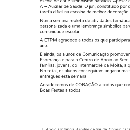
escola de cor e simbolismo natalício. Apesar
A – Auxiliar de Saúde. O júri, constituído p
tarefa difícil na escolha da melhor decoraçã
Numa semana repleta de atividades temátic
personalizada e uma lembrança simbólica para
comunidade escolar.
A ETPM agradece a todos os que participaram
ano.
E ainda, os alunos de Comunicação promovera
Esperança e para o Centro de Apoio ao Sem-
famílias, jovens, do Intermarché da Moita, 
No total, os alunos conseguiram angariar ma
entregues esta semana.
Agradecemos de CORAÇÃO a todos que contrib
Boas Festas a todos!
Categorias
Apoio à Infância
,
Auxiliar de Saúde
,
Comunicacao