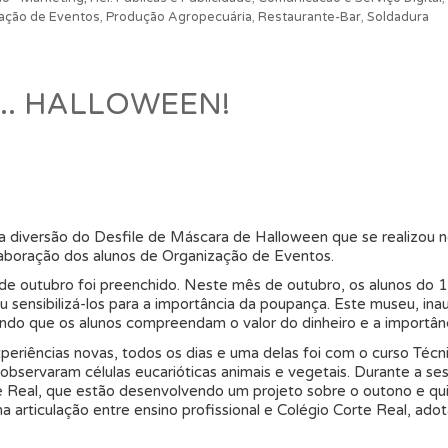
ação de Eventos
,
Produção Agropecuária
,
Restaurante-Bar
,
Soldadura
m…. HALLOWEEN!
 diversão do Desfile de Máscara de Halloween que se realizou 
aboração dos alunos de Organização de Eventos.
de outubro foi preenchido. Neste mês de outubro, os alunos do 11
u sensibilizá-los para a importância da poupança. Este museu, 
indo que os alunos compreendam o valor do dinheiro e a importân
xperiências novas, todos os dias e uma delas foi com o curso Técn
 observaram células eucarióticas animais e vegetais. Durante a se
te Real, que estão desenvolvendo um projeto sobre o outono e qui
ma articulação entre ensino profissional e Colégio Corte Real, a