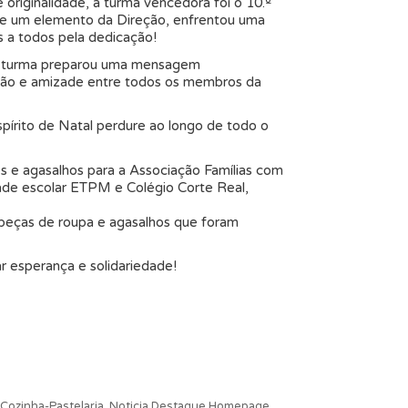
originalidade, a turma vencedora foi o 10.º
al e um elemento da Direção, enfrentou uma
s a todos pela dedicação!
da turma preparou uma mensagem
união e amizade entre todos os membros da
pírito de Natal perdure ao longo de todo o
s e agasalhos para a Associação Famílias com
ade escolar ETPM e Colégio Corte Real,
 peças de roupa e agasalhos que foram
 esperança e solidariedade!
Cozinha-Pastelaria
,
Noticia Destaque Homepage
,