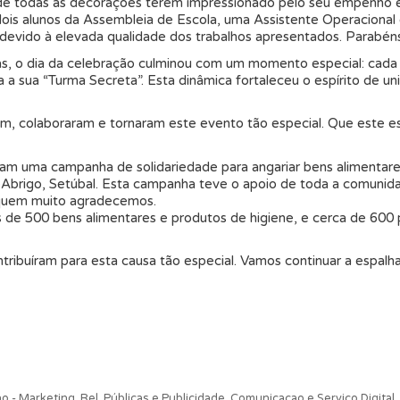
 de todas as decorações terem impressionado pelo seu empenho e 
or dois alunos da Assembleia de Escola, uma Assistente Operacion
o devido à elevada qualidade dos trabalhos apresentados. Parabén
as, o dia da celebração culminou com um momento especial: ca
 a sua “Turma Secreta”. Esta dinâmica fortaleceu o espírito de 
, colaboraram e tornaram este evento tão especial. Que este es
m uma campanha de solidariedade para angariar bens alimentare
Abrigo, Setúbal. Esta campanha teve o apoio de toda a comunid
a quem muito agradecemos.
is de 500 bens alimentares e produtos de higiene, e cerca de 600
uíram para esta causa tão especial. Vamos continuar a espalhar
 - Marketing, Rel. Públicas e Publicidade
,
Comunicacao e Serviço Digital
,