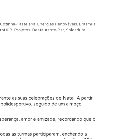
Cozinha-Pastelaria
,
Energias Renováveis
,
Erasmus
,
roHUB
,
Projetos
,
Restaurante-Bar
,
Soldadura
ante as suas celebrações de Natal. A partir
o polidesportivo, seguido de um almoço
esperança, amor e amizade, recordando que o
todas as turmas participaram, enchendo a