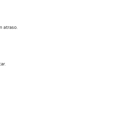
 atraso.
ar.