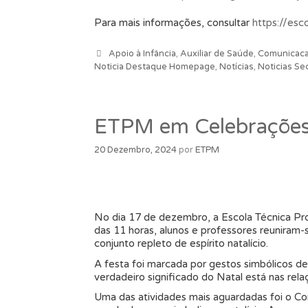
Para mais informações, consultar
https://esc
Categorias
Apoio à Infância
,
Auxiliar de Saúde
,
Comunicacao
Noticia Destaque Homepage
,
Notícias
,
Noticias S
ETPM em Celebrações 
20 Dezembro, 2024
por
ETPM
No dia 17 de dezembro, a Escola Técnica Pro
das 11 horas, alunos e professores reuniram-
conjunto repleto de espírito natalício.
A festa foi marcada por gestos simbólicos d
verdadeiro significado do Natal está nas rela
Uma das atividades mais aguardadas foi o Co