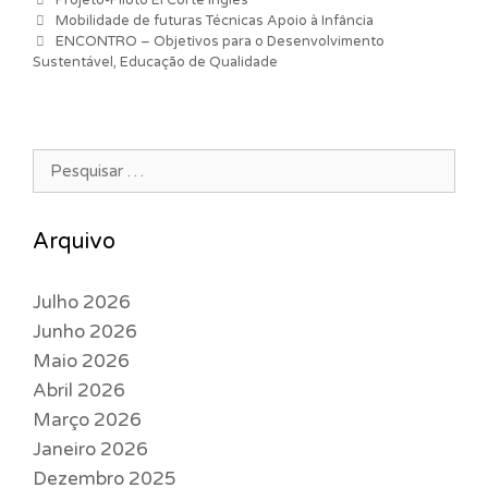
Categorias
Projeto-Piloto El Corte Inglés
Navegação de artigos
Mobilidade de futuras Técnicas Apoio à Infância
ENCONTRO – Objetivos para o Desenvolvimento
Sustentável, Educação de Qualidade
Pesquisar por:
Arquivo
Julho 2026
Junho 2026
Maio 2026
Abril 2026
Março 2026
Janeiro 2026
Dezembro 2025