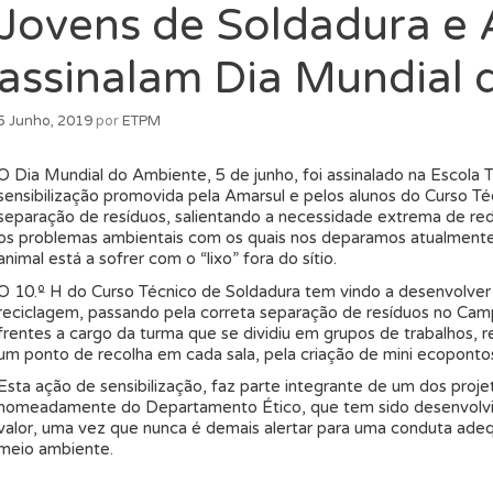
Jovens de Soldadura e
assinalam Dia Mundial
5 Junho, 2019
por
ETPM
O Dia Mundial do Ambiente, 5 de junho, foi assinalado na Escola T
sensibilização promovida pela Amarsul e pelos alunos do Curso Té
separação de resíduos, salientando a necessidade extrema de reduz
os problemas ambientais com os quais nos deparamos atualmente
animal está a sofrer com o “lixo” fora do sítio.
O 10.º H do Curso Técnico de Soldadura tem vindo a desenvolver
reciclagem, passando pela correta separação de resíduos no Campu
frentes a cargo da turma que se dividiu em grupos de trabalhos, r
um ponto de recolha em cada sala, pela criação de mini ecopontos 
Esta ação de sensibilização, faz parte integrante de um dos proje
nomeadamente do Departamento Ético, que tem sido desenvolvid
valor, uma vez que nunca é demais alertar para uma conduta adeq
meio ambiente.