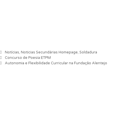
Categorias
Notícias
,
Noticias Secundárias Homepage
,
Soldadura
Navegação de artigos
Concurso de Poesia ETPM
Autonomia e Flexibilidade Curricular na Fundação Alentejo