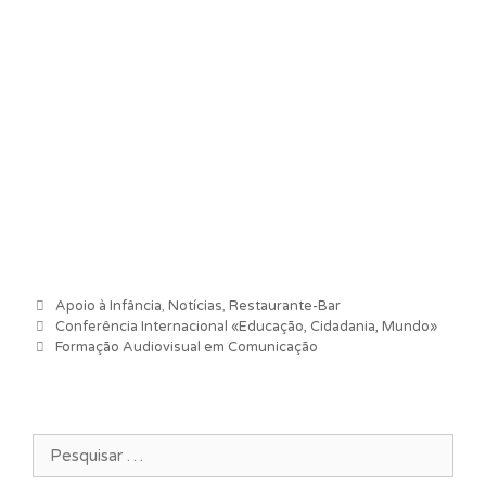
Categorias
Apoio à Infância
,
Notícias
,
Restaurante-Bar
Navegação de artigos
Conferência Internacional «Educação, Cidadania, Mundo»
Formação Audiovisual em Comunicação
Pesquisar por: