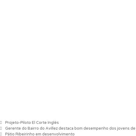
Categorias
Projeto-Piloto El Corte Inglés
Navegação de artigos
Gerente do Bairro do Avillez destaca bom desempenho dos jovens de
Pátio Ribeirinho em desenvolvimento