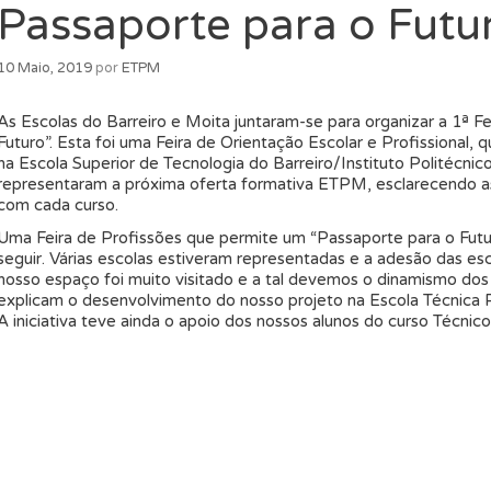
Passaporte para o Futu
10 Maio, 2019
por
ETPM
As Escolas do Barreiro e Moita juntaram-se para organizar a 1ª F
Futuro”. Esta foi uma Feira de Orientação Escolar e Profissional, 
na Escola Superior de Tecnologia do Barreiro/Instituto Politécni
representaram a próxima oferta formativa ETPM, esclarecendo as
com cada curso.
Uma Feira de Profissões que permite um “Passaporte para o Futur
seguir. Várias escolas estiveram representadas e a adesão das esco
nosso espaço foi muito visitado e a tal devemos o dinamismo dos 
explicam o desenvolvimento do nosso projeto na Escola Técnica P
A iniciativa teve ainda o apoio dos nossos alunos do curso Técni