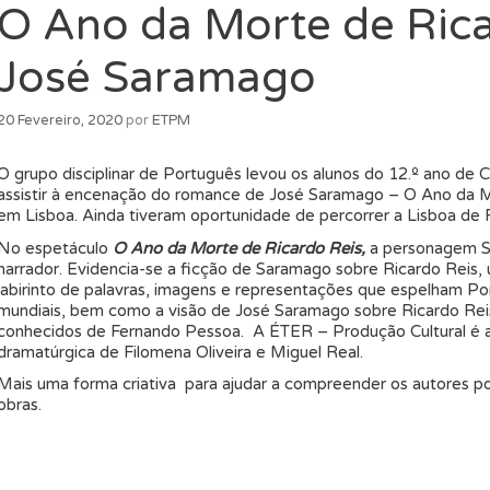
O Ano da Morte de Rica
José Saramago
20 Fevereiro, 2020
por
ETPM
O grupo disciplinar de Português levou os alunos do 12.º ano de 
assistir à encenação do romance de José Saramago – O Ano da M
em Lisboa. Ainda tiveram oportunidade de percorrer a Lisboa de
No espetáculo
O Ano da Morte de Ricardo Reis,
a personagem S
narrador. Evidencia-se a ficção de Saramago sobre Ricardo Reis,
labirinto de palavras, imagens e representações que espelham Por
mundiais, bem como a visão de José Saramago sobre Ricardo Rei
conhecidos de Fernando Pessoa. A ÉTER – Produção Cultural é
dramatúrgica de Filomena Oliveira e Miguel Real.
Mais uma forma criativa para ajudar a compreender os autores por
obras.