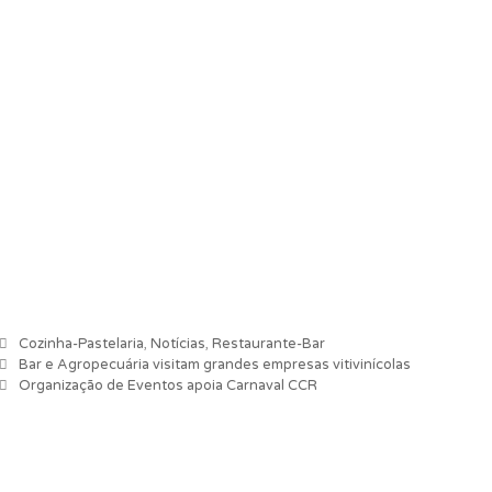
Categorias
Cozinha-Pastelaria
,
Notícias
,
Restaurante-Bar
Navegação de artigos
Bar e Agropecuária visitam grandes empresas vitivinícolas
Organização de Eventos apoia Carnaval CCR