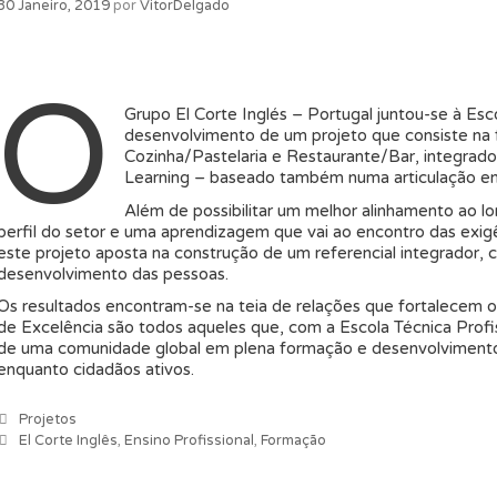
30 Janeiro, 2019
por
VitorDelgado
O
Grupo El Corte Inglés – Portugal juntou-se à Esc
desenvolvimento de um projeto que consiste na f
Cozinha/Pastelaria e Restaurante/Bar, integra
Learning – baseado também numa articulação entr
Além de possibilitar um melhor alinhamento ao l
perfil do setor e uma aprendizagem que vai ao encontro das exigê
este projeto aposta na construção de um referencial integrador, 
desenvolvimento das pessoas.
Os resultados encontram-se na teia de relações que fortalecem o
de Excelência são todos aqueles que, com a Escola Técnica Profis
de uma comunidade global em plena formação e desenvolvimento,
enquanto cidadãos ativos.
Categorias
Projetos
Etiquetas
El Corte Inglês
,
Ensino Profissional
,
Formação