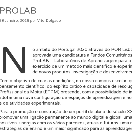
PROLAB
29 Janeiro, 2019
por
VitorDelgado
N
o âmbito do Portugal 2020 através do POR Lisboa
aprovada uma candidatura a Fundos Comunitários 
ProLAB – Laboratórios de Aprendizagem para o En
exercício de um método mais científico e exper
de novos produtos, investigação e desenvolvimen
Com o objetivo de criar as condições, no nosso campus escolar,
pensamento científico, do espírito crítico e capacidade de resol
Profissional da Moita (ETPM) pretende, com a possibilidade de in
adotar uma nova configuração de espaços de aprendizagem e no
e de atividades experimentais.
Para a promoção e construção de um perfil de aluno do século X
promover uma ligação permanente ao mundo digital e global, um
possíveis sinergias com os vários parceiros, atuais e futuros, uma 
estratégias de ensino e um maior significado para as aprendizage