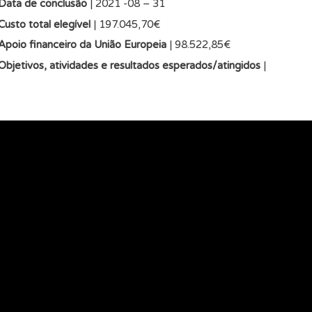
Data de conclusão
| 2021 -08 – 31
Custo total elegível
| 197.045,70€
Apoio financeiro da União Europeia
| 98.522,85€
Objetivos, atividades e resultados esperados/atingidos
|