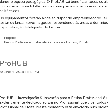
alunos e equipa pedagógica. O ProLAB vai beneficiar todos os alu
funcionamento na ETPM, assim como parceiros, empresas, associaçõ
politécnicos.
Os equipamentos ficarão ainda ao dispor de empreendedores, 
testar ou lançar novos negócios respondendo às áreas e domínios p
Especialização Inteligente de Lisboa.
Categorias
Projetos
Etiquetas
Ensino Profissional
,
Laboratório de aprendizagem
,
Prolab
ProHUB
28 Janeiro, 2019
por
ETPM
ProHUB – Investigação & Inovação para o Ensino Profissional é u
exclusivamente dedicado ao Ensino Profissional, que vive, todos 
Profissional da Moita. Neste momento está envolvido num projet