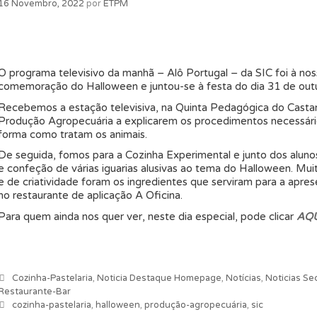
16 Novembro, 2022
por
ETPM
O programa televisivo da manhã – Alô Portugal – da SIC foi à n
comemoração do Halloween e juntou-se à festa do dia 31 de outu
Recebemos a estação televisiva, na Quinta Pedagógica do Castan
Produção Agropecuária a explicarem os procedimentos necessário
forma como tratam os animais.
De seguida, fomos para a Cozinha Experimental e junto dos aluno
e confeção de várias iguarias alusivas ao tema do Halloween. Muit
e de criatividade foram os ingredientes que serviram para a apr
no restaurante de aplicação A Oficina.
Para quem ainda nos quer ver, neste dia especial, pode clicar
AQU
Categorias
Cozinha-Pastelaria
,
Noticia Destaque Homepage
,
Notícias
,
Noticias S
Restaurante-Bar
Etiquetas
cozinha-pastelaria
,
halloween
,
produção-agropecuária
,
sic