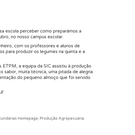
ossa escola perceber como preparámos a
bro, no nosso campus escolar.
heiro, com os professores e alunos de
s para produzir os legumes na quinta e a
s ETPM, a equipa da SIC assistiu à produção
o sabor, muita técnica, uma pitada de alegria
esentação do pequeno almoço que foi servido
I
ecundárias Homepage
,
Produção Agropecuária
,