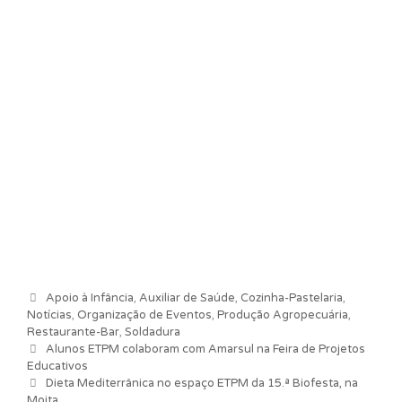
Categorias
Apoio à Infância
,
Auxiliar de Saúde
,
Cozinha-Pastelaria
,
Notícias
,
Organização de Eventos
,
Produção Agropecuária
,
Restaurante-Bar
,
Soldadura
Navegação de artigos
Alunos ETPM colaboram com Amarsul na Feira de Projetos
Educativos
Dieta Mediterrânica no espaço ETPM da 15.ª Biofesta, na
Moita